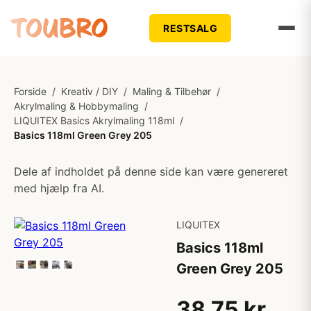
RESTSALG
Forside
/
Kreativ / DIY
/
Maling & Tilbehør
/
Akrylmaling & Hobbymaling
/
LIQUITEX Basics Akrylmaling 118ml
/
Basics 118ml Green Grey 205
Dele af indholdet på denne side kan være genereret
med hjælp fra AI.
LIQUITEX
Basics 118ml
Green Grey 205
38,75 kr