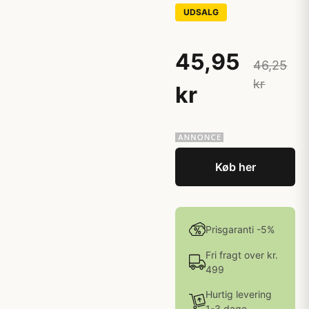
UDSALG
45,95
46,25
kr
kr
Køb her
Prisgaranti -5%
Fri fragt over kr.
499
Hurtig levering
1-3 dage