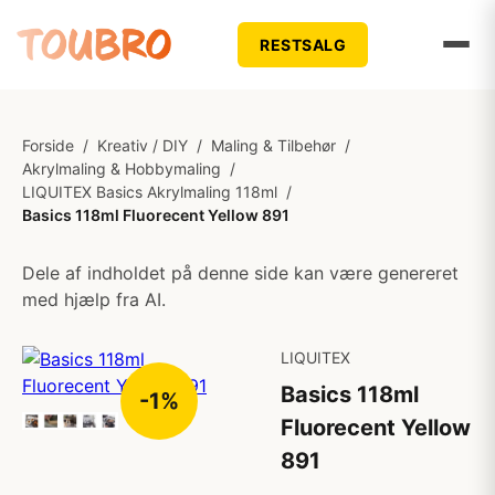
RESTSALG
Forside
/
Kreativ / DIY
/
Maling & Tilbehør
/
Akrylmaling & Hobbymaling
/
LIQUITEX Basics Akrylmaling 118ml
/
Basics 118ml Fluorecent Yellow 891
Dele af indholdet på denne side kan være genereret
med hjælp fra AI.
LIQUITEX
Basics 118ml
-1%
Fluorecent Yellow
891