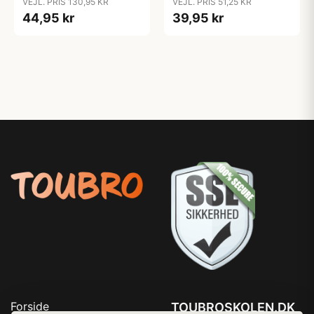
VEJL. PRIS 130,95 KR
VEJL. PRIS 51,25 KR
44,95 kr
39,95 kr
Forside
TOUBROSKOLEN.DK