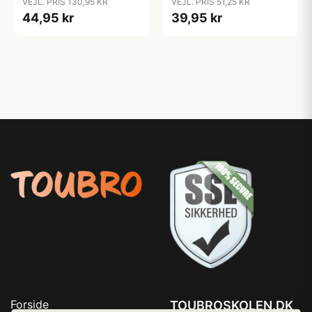
VEJL. PRIS 130,95 KR
VEJL. PRIS 51,25 KR
44,95 kr
39,95 kr
Forside
TOUBROSKOLEN.DK