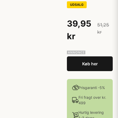
UDSALG
39,95
51,25
kr
kr
Køb her
Prisgaranti -5%
Fri fragt over kr.
499
Hurtig levering
1-3 dage