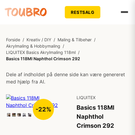
RESTSALG
Forside
/
Kreativ / DIY
/
Maling & Tilbehør
/
Akrylmaling & Hobbymaling
/
LIQUITEX Basics Akrylmaling 118ml
/
Basics 118Ml Naphthol Crimson 292
Dele af indholdet på denne side kan være genereret
med hjælp fra AI.
LIQUITEX
Basics 118Ml
-22%
Naphthol
Crimson 292