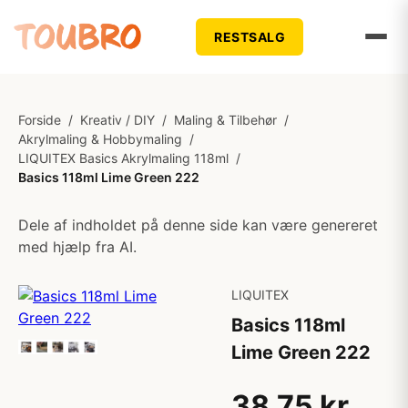
RESTSALG
Forside
/
Kreativ / DIY
/
Maling & Tilbehør
/
Akrylmaling & Hobbymaling
/
LIQUITEX Basics Akrylmaling 118ml
/
Basics 118ml Lime Green 222
Dele af indholdet på denne side kan være genereret
med hjælp fra AI.
LIQUITEX
Basics 118ml
Lime Green 222
38,75 kr