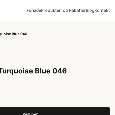
Forside
Produkter
Top Rabatter
Blog
Kontakt
quoise Blue 046
Turquoise Blue 046
Køb her