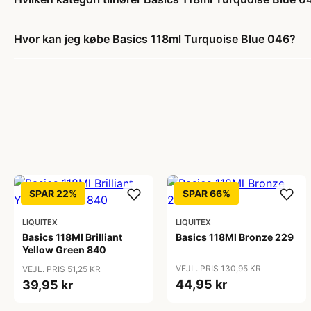
Hvor kan jeg købe Basics 118ml Turquoise Blue 046?
SPAR 22%
SPAR 66%
LIQUITEX
LIQUITEX
Basics 118Ml Brilliant
Basics 118Ml Bronze 229
Yellow Green 840
VEJL. PRIS 130,95 KR
VEJL. PRIS 51,25 KR
44,95 kr
39,95 kr