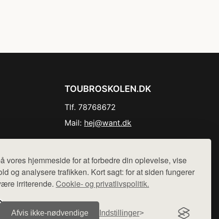
TOUBROSKOLEN.DK
Tlf. 78768672
Mail:
hej@want.dk
Cookie- og privatlivspolitik
å vores hjemmeside for at forbedre din oplevelse, vise
ld og analysere trafikken. Kort sagt: for at siden fungerer
være irriterende.
Cookie- og privatlivspolitik.
r sælges ikke varer fra denne side - vi henviser til de shops,
Afvis ikke‑nødvendige
Indstillinger