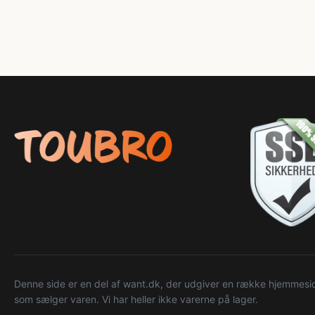
Denne side er en del af want.dk, der udgiver en række hjemmeside
som sælger varen. Vi har heller ikke varerne på lager.