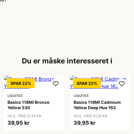
Du er måske interesseret i
SPAR 22%
SPAR 22%
LIQUITEX
LIQUITEX
Basics 118Ml Bronze
Basics 118Ml Cadmium
Yellow 530
Yellow Deep Hue 163
VEJL. PRIS 51,25 KR
VEJL. PRIS 51,25 KR
39,95 kr
39,95 kr