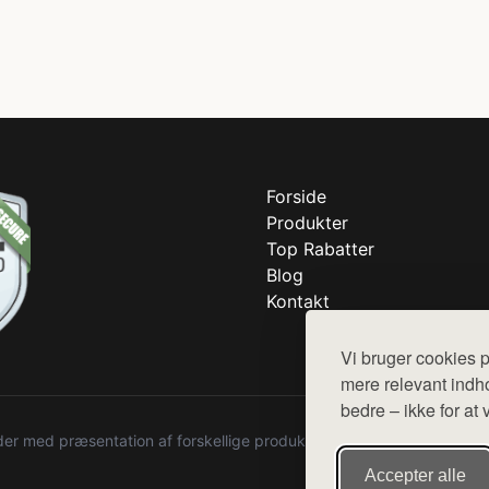
Forside
Produkter
Top Rabatter
Blog
Kontakt
Vi bruger cookies p
mere relevant indho
bedre – ikke for at 
r med præsentation af forskellige produkter fra diverse webshops. De
Accepter alle