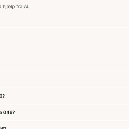
 hjælp fra AI.
46?
ue 046?
46?