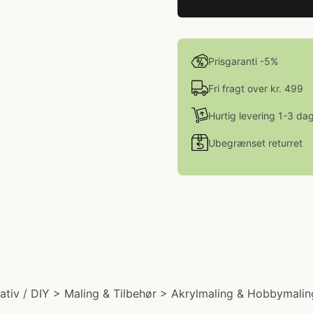
Prisgaranti -5%
Fri fragt over kr. 499
Hurtig levering 1-3 da
Ubegrænset returret
ativ / DIY > Maling & Tilbehør > Akrylmaling & Hobbymaling