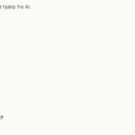
 hjælp fra AI.
8?