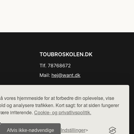
TOUBROSKOLEN.DK
Tlf. 78768672
Mail:
hej@want.dk
Cookie- og privatlivspolitik
å vores hjemmeside for at forbedre din oplevelse, vise
ld og analysere trafikken. Kort sagt: for at siden fungerer
være irriterende.
Cookie- og privatlivspolitik.
r sælges ikke varer fra denne side - vi henviser til de shops,
Afvis ikke‑nødvendige
Indstillinger