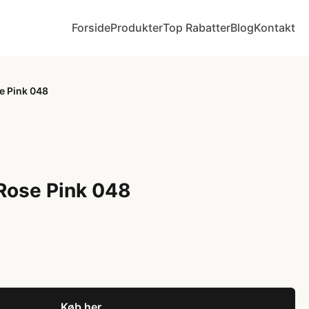
Forside
Produkter
Top Rabatter
Blog
Kontakt
e Pink 048
Rose Pink 048
Køb her