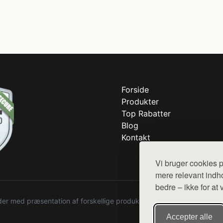
Forside
Produkter
Top Rabatter
Blog
Kontakt
Vi bruger cookies p
mere relevant indho
bedre – ikke for at 
r med præsentation af forskellige produkter fra diverse webshops. De
Accepter alle