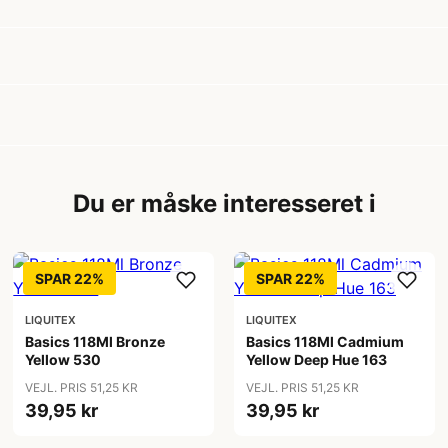
Du er måske interesseret i
SPAR 22%
SPAR 22%
LIQUITEX
LIQUITEX
Basics 118Ml Bronze
Basics 118Ml Cadmium
Yellow 530
Yellow Deep Hue 163
VEJL. PRIS 51,25 KR
VEJL. PRIS 51,25 KR
39,95 kr
39,95 kr