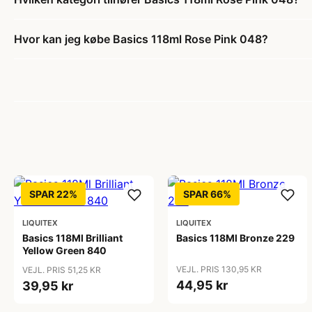
Hvor kan jeg købe Basics 118ml Rose Pink 048?
SPAR 22%
SPAR 66%
LIQUITEX
LIQUITEX
Basics 118Ml Brilliant
Basics 118Ml Bronze 229
Yellow Green 840
VEJL. PRIS 130,95 KR
VEJL. PRIS 51,25 KR
44,95 kr
39,95 kr