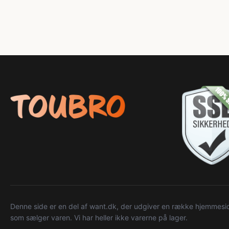
Denne side er en del af want.dk, der udgiver en række hjemmeside
som sælger varen. Vi har heller ikke varerne på lager.