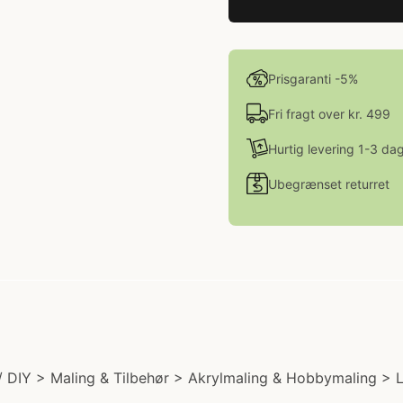
Prisgaranti -5%
Fri fragt over kr. 499
Hurtig levering 1-3 da
Ubegrænset returret
/ DIY > Maling & Tilbehør > Akrylmaling & Hobbymaling > LI