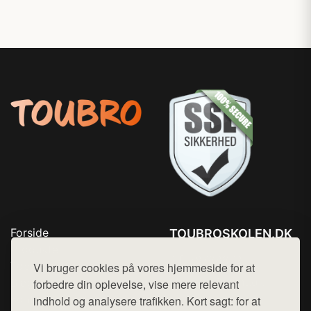
Forside
TOUBROSKOLEN.DK
Produkter
Tlf. 78768672
Top Rabatter
Vi bruger cookies på vores hjemmeside for at
Mail:
hej@want.dk
Blog
forbedre din oplevelse, vise mere relevant
Kontakt
indhold og analysere trafikken. Kort sagt: for at
Cookie- og privatlivspolitik