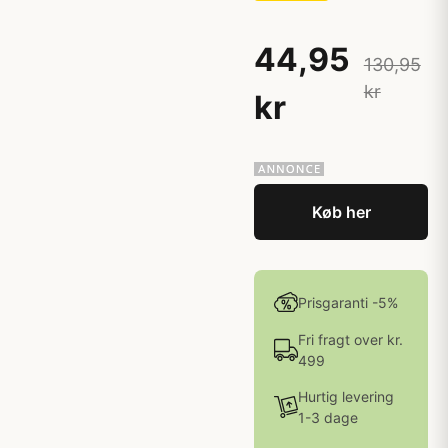
44,95
130,95
kr
kr
Køb her
Prisgaranti -5%
Fri fragt over kr.
499
Hurtig levering
1-3 dage