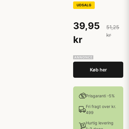
UDSALG
39,95
51,25
kr
kr
Køb her
Prisgaranti -5%
Fri fragt over kr.
499
Hurtig levering
1-3 dage