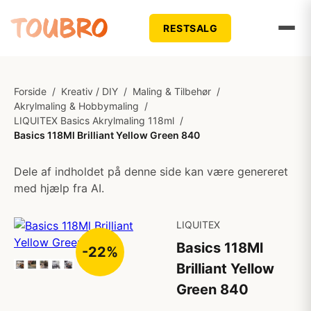
RESTSALG
Forside
/
Kreativ / DIY
/
Maling & Tilbehør
/
Akrylmaling & Hobbymaling
/
LIQUITEX Basics Akrylmaling 118ml
/
Basics 118Ml Brilliant Yellow Green 840
Dele af indholdet på denne side kan være genereret
med hjælp fra AI.
LIQUITEX
Basics 118Ml
-22%
Brilliant Yellow
Green 840