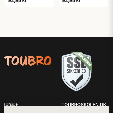
92,95 kr
92,95 kr
Forside
TOUBROSKOLEN.DK
Produkter