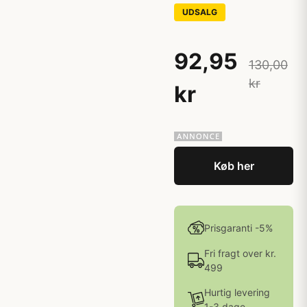
UDSALG
92,95
130,00
kr
kr
Køb her
Prisgaranti -5%
Fri fragt over kr.
499
Hurtig levering
1-3 dage