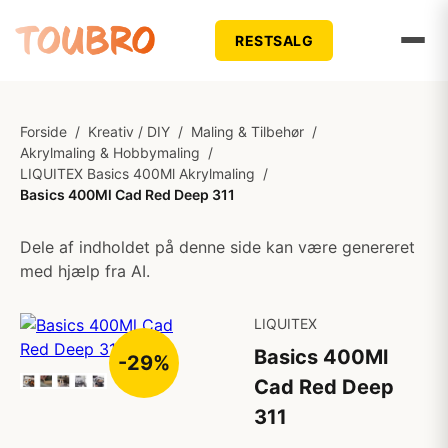
RESTSALG
Forside
/
Kreativ / DIY
/
Maling & Tilbehør
/
Akrylmaling & Hobbymaling
/
LIQUITEX Basics 400Ml Akrylmaling
/
Basics 400Ml Cad Red Deep 311
Dele af indholdet på denne side kan være genereret
med hjælp fra AI.
LIQUITEX
Basics 400Ml
-29%
Cad Red Deep
311