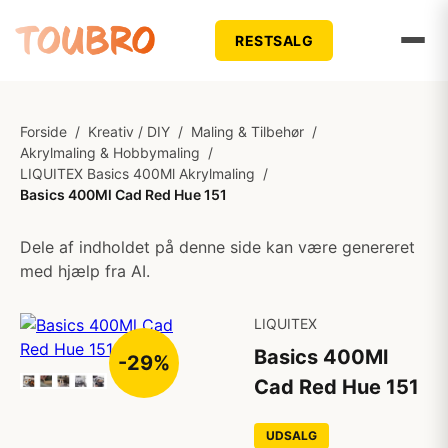
RESTSALG
Forside
/
Kreativ / DIY
/
Maling & Tilbehør
/
Akrylmaling & Hobbymaling
/
LIQUITEX Basics 400Ml Akrylmaling
/
Basics 400Ml Cad Red Hue 151
Dele af indholdet på denne side kan være genereret
med hjælp fra AI.
LIQUITEX
Basics 400Ml
-29%
Cad Red Hue 151
UDSALG