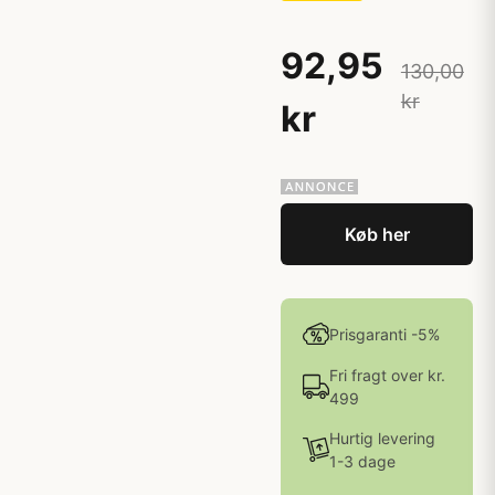
92,95
130,00
kr
kr
Køb her
Prisgaranti -5%
Fri fragt over kr.
499
Hurtig levering
1-3 dage