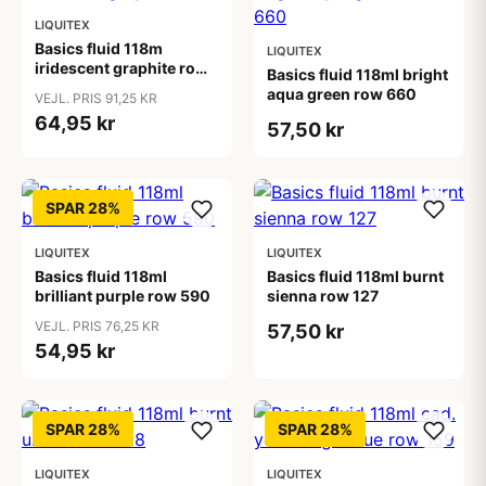
LIQUITEX
Basics fluid 118m
LIQUITEX
iridescent graphite row
Basics fluid 118ml bright
0
aqua green row 660
VEJL. PRIS 91,25 KR
64,95 kr
57,50 kr
SPAR 28%
LIQUITEX
LIQUITEX
Basics fluid 118ml
Basics fluid 118ml burnt
brilliant purple row 590
sienna row 127
VEJL. PRIS 76,25 KR
57,50 kr
54,95 kr
SPAR 28%
SPAR 28%
LIQUITEX
LIQUITEX