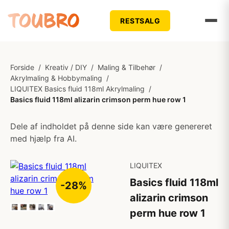
RESTSALG
Forside
/
Kreativ / DIY
/
Maling & Tilbehør
/
Akrylmaling & Hobbymaling
/
LIQUITEX Basics fluid 118ml Akrylmaling
/
Basics fluid 118ml alizarin crimson perm hue row 1
Dele af indholdet på denne side kan være genereret
med hjælp fra AI.
LIQUITEX
Basics fluid 118ml
-28%
alizarin crimson
perm hue row 1