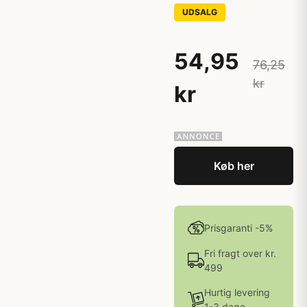
UDSALG
54,95
76,25
kr
kr
Køb her
Prisgaranti -5%
Fri fragt over kr.
499
Hurtig levering
1-3 dage