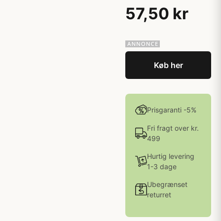
57,50 kr
Køb her
Prisgaranti -5%
Fri fragt over kr.
499
Hurtig levering
1-3 dage
Ubegrænset
returret