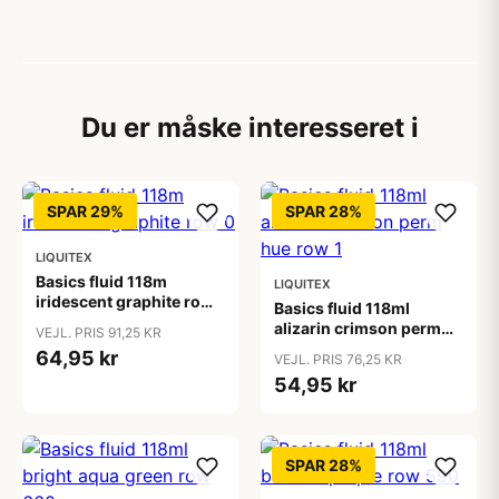
Du er måske interesseret i
SPAR 29%
SPAR 28%
LIQUITEX
Basics fluid 118m
LIQUITEX
iridescent graphite row
Basics fluid 118ml
0
alizarin crimson perm
VEJL. PRIS 91,25 KR
hue row 1
64,95 kr
VEJL. PRIS 76,25 KR
54,95 kr
SPAR 28%