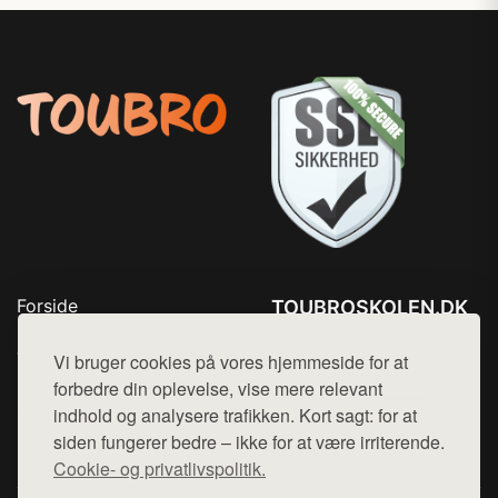
Forside
TOUBROSKOLEN.DK
Produkter
Tlf. 78768672
Top Rabatter
Vi bruger cookies på vores hjemmeside for at
Mail:
hej@want.dk
Blog
forbedre din oplevelse, vise mere relevant
Kontakt
indhold og analysere trafikken. Kort sagt: for at
Cookie- og privatlivspolitik
siden fungerer bedre – ikke for at være irriterende.
Cookie- og privatlivspolitik.