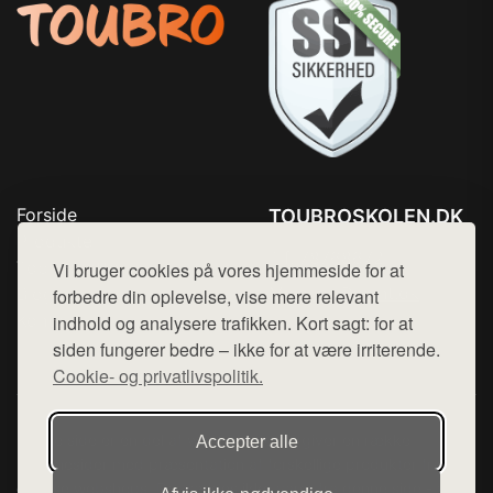
Forside
TOUBROSKOLEN.DK
Produkter
Tlf. 78768672
Top Rabatter
Vi bruger cookies på vores hjemmeside for at
Mail:
hej@want.dk
Blog
forbedre din oplevelse, vise mere relevant
Kontakt
indhold og analysere trafikken. Kort sagt: for at
Cookie- og privatlivspolitik
siden fungerer bedre – ikke for at være irriterende.
Cookie- og privatlivspolitik.
Denne side er en del af want.dk, der udgiver en række
Accepter alle
hjemmesider med præsentation af forskellige produkter fra
diverse webshops. Der sælges ikke varer fra denne side - vi