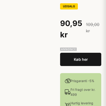
UDSALG
90,95
109,00
kr
kr
Køb her
Prisgaranti -5%
Fri fragt over kr.
499
Hurtig levering