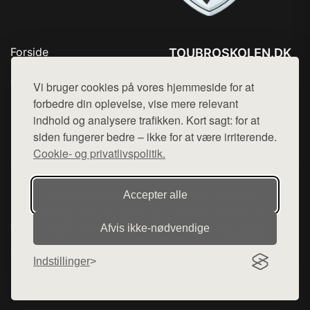
Forside
TOUBROSKOLEN.DK
Produkter
Tlf. 78768672
Top Rabatter
Vi bruger cookies på vores hjemmeside for at
Mail:
hej@want.dk
Blog
forbedre din oplevelse, vise mere relevant
Kontakt
indhold og analysere trafikken. Kort sagt: for at
Cookie- og privatlivspolitik
siden fungerer bedre – ikke for at være irriterende.
Cookie- og privatlivspolitik.
Denne side er en del af want.dk, der udgiver en række
Accepter alle
hjemmesider med præsentation af forskellige produkter fra
diverse webshops. Der sælges ikke varer fra denne side - vi
Afvis ikke‑nødvendige
henviser til de shops, som sælger varen. Vi har heller ikke
varerne på lager.
Indstillinger
© 2026 toubroskolen.dk. Alle rettigheder forbeholdes.