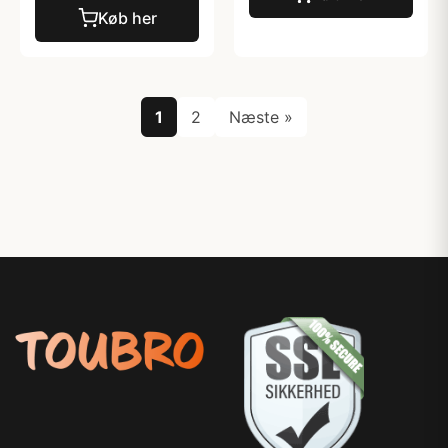
Køb her
1
2
Næste »