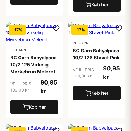
Køb her
-17%
-17%
BC GARN
BC GARN
BC Garn Babyalpaca
BC Garn Babyalpaca
10/2 126 Støvet Pink
10/2 125 Virkelig
90,95
VEJL. PRIS
Mørkebrun Meleret
109,00 kr
kr
90,95
VEJL. PRIS
109,00 kr
kr
Køb her
Køb her