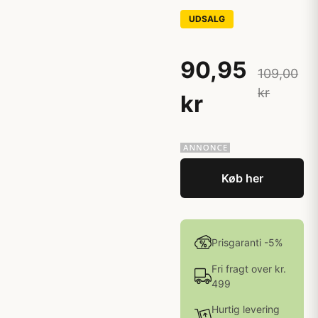
UDSALG
90,95
109,00
kr
kr
Køb her
Prisgaranti -5%
Fri fragt over kr.
499
Hurtig levering