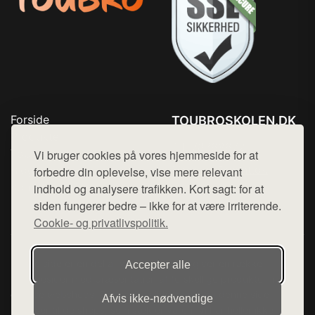
Forside
TOUBROSKOLEN.DK
Produkter
Tlf. 78768672
Top Rabatter
Vi bruger cookies på vores hjemmeside for at
Mail:
hej@want.dk
Blog
forbedre din oplevelse, vise mere relevant
Kontakt
indhold og analysere trafikken. Kort sagt: for at
Cookie- og privatlivspolitik
siden fungerer bedre – ikke for at være irriterende.
Cookie- og privatlivspolitik.
Denne side er en del af want.dk, der udgiver en række
Accepter alle
hjemmesider med præsentation af forskellige produkter fra
diverse webshops. Der sælges ikke varer fra denne side - vi
Afvis ikke‑nødvendige
henviser til de shops, som sælger varen. Vi har heller ikke