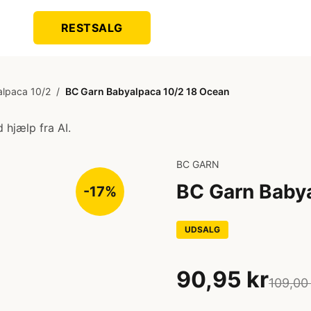
RESTSALG
lpaca 10/2
/
BC Garn Babyalpaca 10/2 18 Ocean
 hjælp fra AI.
BC GARN
BC Garn Baby
-17%
UDSALG
90,95 kr
109,00