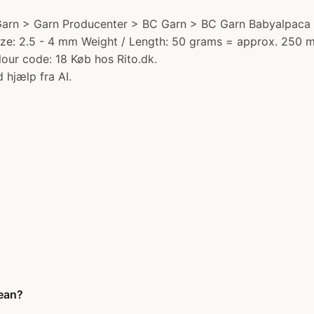
rn > Garn Producenter > BC Garn > BC Garn Babyalpaca 10/2
Size: 2.5 - 4 mm Weight / Length: 50 grams = approx. 250 
lour code: 18 Køb hos Rito.dk.
 hjælp fra AI.
cean?