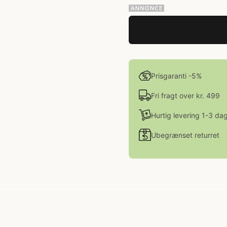
Prisgaranti -5%
Fri fragt over kr. 499
Hurtig levering 1-3 da
Ubegrænset returret