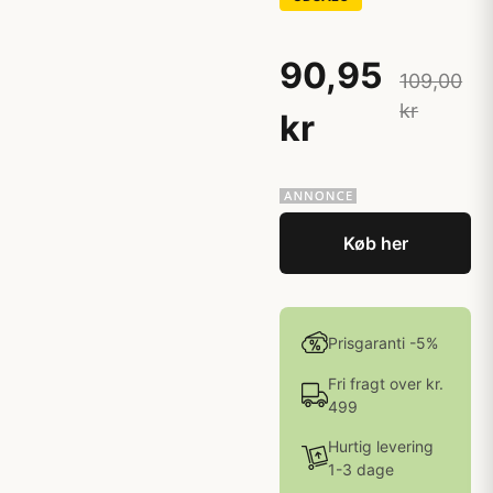
90,95
109,00
kr
kr
Køb her
Prisgaranti -5%
Fri fragt over kr.
499
Hurtig levering
1-3 dage