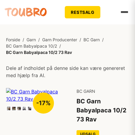
RESTSALG
Forside
/
Garn
/
Garn Producenter
/
BC Garn
/
BC Garn Babyalpaca 10/2
/
BC Garn Babyalpaca 10/2 73 Rav
Dele af indholdet på denne side kan være genereret
med hjælp fra AI.
BC GARN
BC Garn
-17%
Babyalpaca 10/2
73 Rav
UDSALG