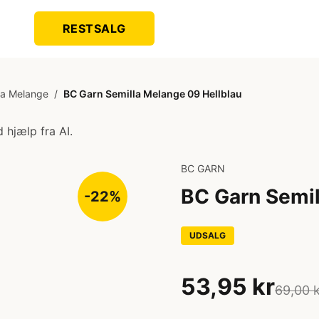
RESTSALG
la Melange
/
BC Garn Semilla Melange 09 Hellblau
 hjælp fra AI.
BC GARN
BC Garn Semil
-22%
UDSALG
53,95 kr
69,00 