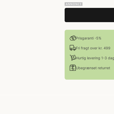
Prisgaranti -5%
Fri fragt over kr. 499
Hurtig levering 1-3 da
Ubegrænset returret