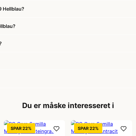
9 Hellblau?
llblau?
?
Du er måske interesseret i
SPAR 22%
SPAR 22%