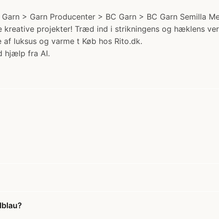
 Garn > Garn Producenter > BC Garn > BC Garn Semilla Mela
ine kreative projekter! Træd ind i strikningens og hæklens 
se af luksus og varme t Køb hos Rito.dk.
 hjælp fra AI.
lblau?