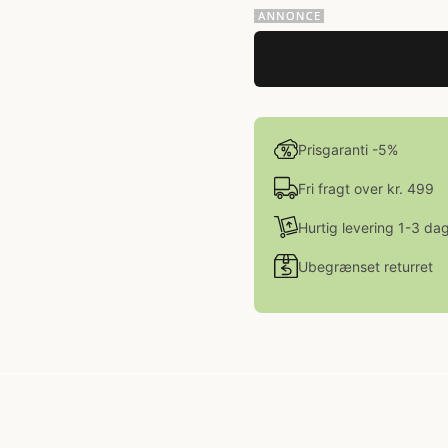
Prisgaranti -5%
Fri fragt over kr. 499
Hurtig levering 1-3 da
Ubegrænset returret