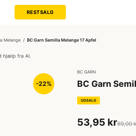
RESTSALG
la Melange
/
BC Garn Semilla Melange 17 Apfel
 hjælp fra AI.
BC GARN
BC Garn Semil
-22%
UDSALG
53,95 kr
69,00 