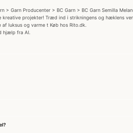
rn > Garn Producenter > BC Garn > BC Garn Semilla Melange
ine kreative projekter! Træd ind i strikningens og hæklens 
se af luksus og varme t Køb hos Rito.dk.
 hjælp fra AI.
el?