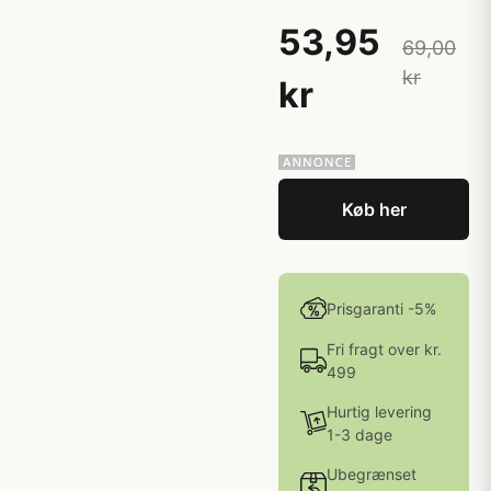
53,95
69,00
kr
kr
Køb her
Prisgaranti -5%
Fri fragt over kr.
499
Hurtig levering
1-3 dage
Ubegrænset