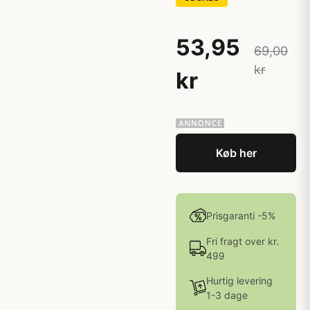
53,95
69,00
kr
kr
Køb her
Prisgaranti -5%
Fri fragt over kr.
499
Hurtig levering
1-3 dage