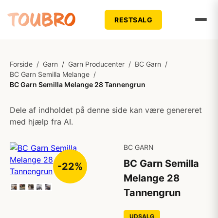
RESTSALG
Forside
/
Garn
/
Garn Producenter
/
BC Garn
/
BC Garn Semilla Melange
/
BC Garn Semilla Melange 28 Tannengrun
Dele af indholdet på denne side kan være genereret
med hjælp fra AI.
BC GARN
BC Garn Semilla
-22%
Melange 28
Tannengrun
UDSALG