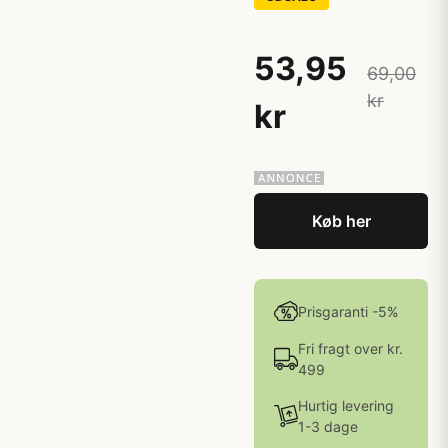
53,95
69,00
kr
kr
Køb her
Prisgaranti -5%
Fri fragt over kr.
499
Hurtig levering
1-3 dage