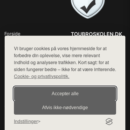
Forside
TOUBROSKOLEN.DK
Produkter
Tlf. 78768672
Top Rabatter
Vi bruger cookies på vores hjemmeside for at
Mail:
hej@want.dk
Blog
forbedre din oplevelse, vise mere relevant
Kontakt
indhold og analysere trafikken. Kort sagt: for at
Cookie- og privatlivspolitik
siden fungerer bedre – ikke for at være irriterende.
Cookie- og privatlivspolitik.
Denne side er en del af want.dk, der udgiver en række
Accepter alle
hjemmesider med præsentation af forskellige produkter fra
diverse webshops. Der sælges ikke varer fra denne side - vi
Afvis ikke‑nødvendige
henviser til de shops, som sælger varen. Vi har heller ikke
varerne på lager.
Indstillinger