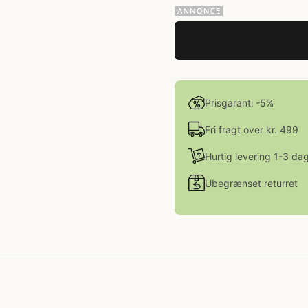
Prisgaranti -5%
Fri fragt over kr. 499
Hurtig levering 1-3 da
Ubegrænset returret