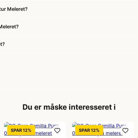
tur Meleret?
Meleret?
et?
Du er måske interesseret i
SPAR 12%
SPAR 12%