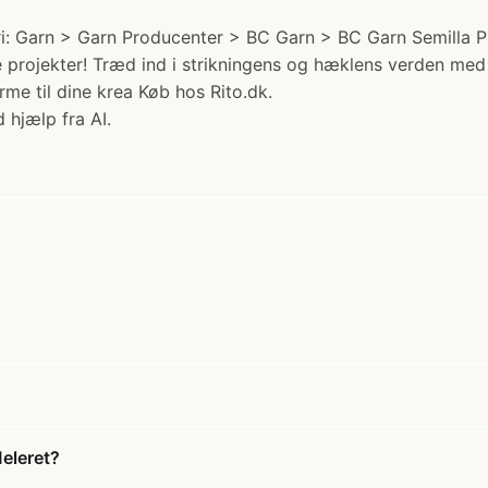
: Garn > Garn Producenter > BC Garn > BC Garn Semilla Pura
ive projekter! Træd ind i strikningens og hæklens verden med
arme til dine krea Køb hos Rito.dk.
 hjælp fra AI.
eleret?