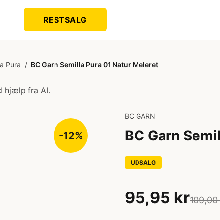
RESTSALG
la Pura
/
BC Garn Semilla Pura 01 Natur Meleret
 hjælp fra AI.
BC GARN
BC Garn Semil
-12%
UDSALG
95,95 kr
109,00 