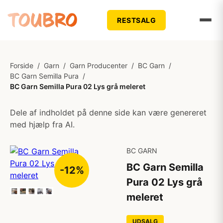
RESTSALG
Forside
/
Garn
/
Garn Producenter
/
BC Garn
/
BC Garn Semilla Pura
/
BC Garn Semilla Pura 02 Lys grå meleret
Dele af indholdet på denne side kan være genereret
med hjælp fra AI.
BC GARN
BC Garn Semilla
-12%
Pura 02 Lys grå
meleret
UDSALG