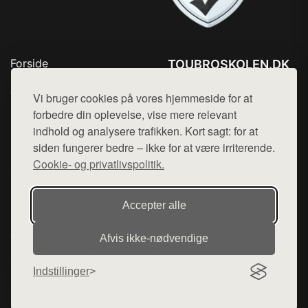
Forside
TOUBROSKOLEN.DK
Produkter
Tlf. 78768672
Top Rabatter
Vi bruger cookies på vores hjemmeside for at
Mail:
hej@want.dk
Blog
forbedre din oplevelse, vise mere relevant
Kontakt
indhold og analysere trafikken. Kort sagt: for at
Cookie- og privatlivspolitik
siden fungerer bedre – ikke for at være irriterende.
Cookie- og privatlivspolitik.
Denne side er en del af want.dk, der udgiver en række
Accepter alle
hjemmesider med præsentation af forskellige produkter fra
diverse webshops. Der sælges ikke varer fra denne side - vi
Afvis ikke‑nødvendige
henviser til de shops, som sælger varen. Vi har heller ikke
varerne på lager.
Indstillinger
© 2026 toubroskolen.dk. Alle rettigheder forbeholdes.