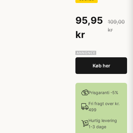
95,95
109,00
kr
kr
Køb her
Prisgaranti -5%
Fri fragt over kr.
499
Hurtig levering
1-3 dage