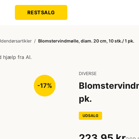
RESTSALG
dendørsartikler
/
Blomstervindmølle, diam. 20 cm, 10 stk./ 1 pk.
 hjælp fra AI.
DIVERSE
Blomstervindmø
-17%
pk.
UDSALG
223,95 kr