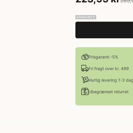
269,
Prisgaranti -5%
Fri fragt over kr. 499
Hurtig levering 1-3 da
Ubegrænset returret