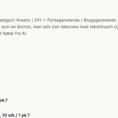
Kategori: Kreativ / DIY > Pyntegenstande / Brugsgenstande >
 som en blomst, man selv kan dekorere med tekstiltusch og 
 hjælp fra AI.
pk.?
10 stk./ 1 pk.?