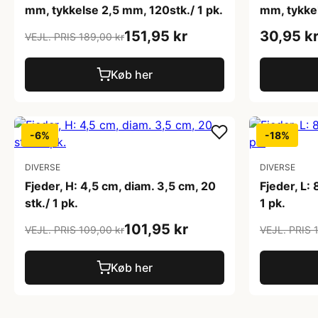
mm, tykkelse 2,5 mm, 120stk./ 1 pk.
mm, tykkel
151,95 kr
30,95 k
VEJL. PRIS 189,00 kr
Køb her
-6%
-18%
DIVERSE
DIVERSE
Fjeder, H: 4,5 cm, diam. 3,5 cm, 20
Fjeder, L:
stk./ 1 pk.
1 pk.
101,95 kr
VEJL. PRIS 109,00 kr
VEJL. PRIS 
Køb her