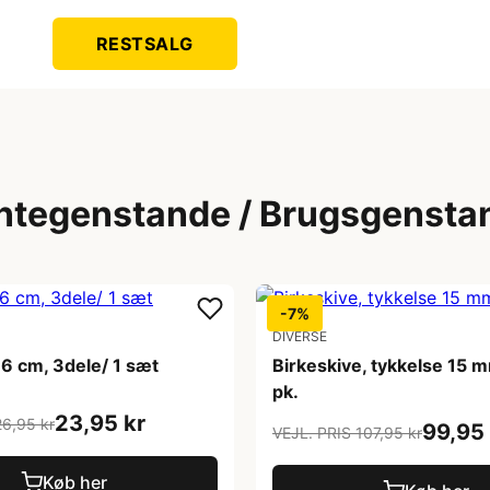
RESTSALG
ntegenstande / Brugsgensta
-7%
DIVERSE
 16 cm, 3dele/ 1 sæt
Birkeskive, tykkelse 15 m
pk.
23,95 kr
26,95 kr
99,95 
VEJL. PRIS 107,95 kr
Køb her