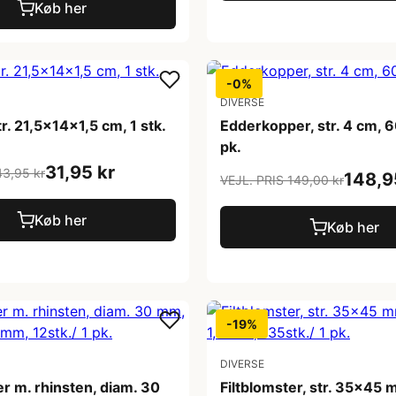
Køb her
-0%
DIVERSE
tr. 21,5x14x1,5 cm, 1 stk.
Edderkopper, str. 4 cm, 6
pk.
31,95 kr
43,95 kr
148,9
VEJL. PRIS 149,00 kr
Køb her
Køb her
-19%
DIVERSE
er m. rhinsten, diam. 30
Filtblomster, str. 35x45 