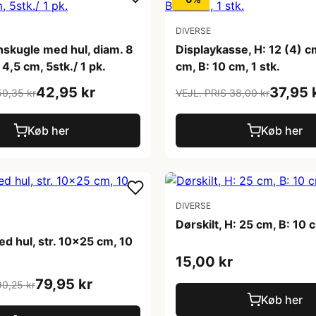
DIVERSE
nskugle med hul, diam. 8
Displaykasse, H: 12 (4) c
 4,5 cm, 5stk./ 1 pk.
cm, B: 10 cm, 1 stk.
42,95 kr
37,95 
50,35 kr
VEJL. PRIS 38,00 kr
Køb her
Køb her
DIVERSE
Dørskilt, H: 25 cm, B: 10 c
ed hul, str. 10x25 cm, 10
15,00 kr
79,95 kr
90,25 kr
Køb her