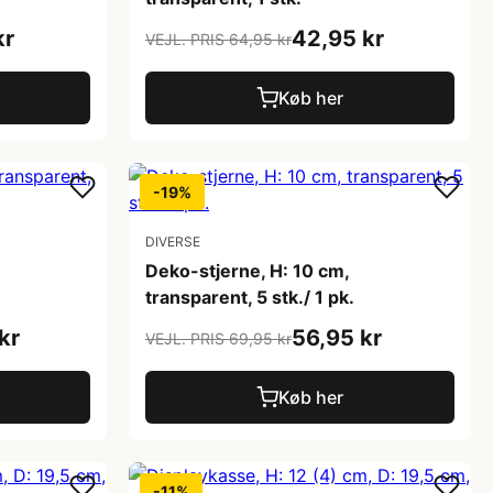
kr
42,95 kr
VEJL. PRIS 64,95 kr
Køb her
-19%
DIVERSE
Deko-stjerne, H: 10 cm,
transparent, 5 stk./ 1 pk.
kr
56,95 kr
VEJL. PRIS 69,95 kr
Køb her
-11%