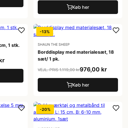
Køb her
-13%
cm, 1 stk.
SHAUN THE SHEEP
Borddisplay med materialesæt, 18
sæt/ 1 pk.
kr
976,00 kr
VEJL. PRIS 1.119,00 kr
Køb her
-20%