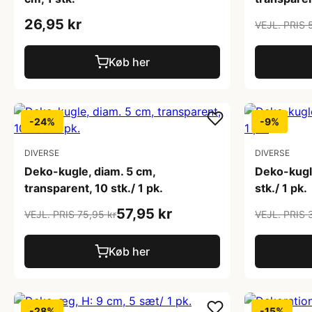
26,95 kr
VEJL. PRIS 
Køb her
-24%
-9%
DIVERSE
DIVERSE
Deko-kugle, diam. 5 cm,
Deko-kugl
transparent, 10 stk./ 1 pk.
stk./ 1 pk.
57,95 kr
VEJL. PRIS 75,95 kr
VEJL. PRIS 
Køb her
-28%
-15%