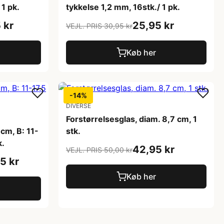
 1 pk.
tykkelse 1,2 mm, 16stk./ 1 pk.
 kr
25,95 kr
VEJL. PRIS 30,95 kr
Køb her
-14%
DIVERSE
Forstørrelsesglas, diam. 8,7 cm, 1
 cm, B: 11-
stk.
k.
42,95 kr
VEJL. PRIS 50,00 kr
5 kr
Køb her