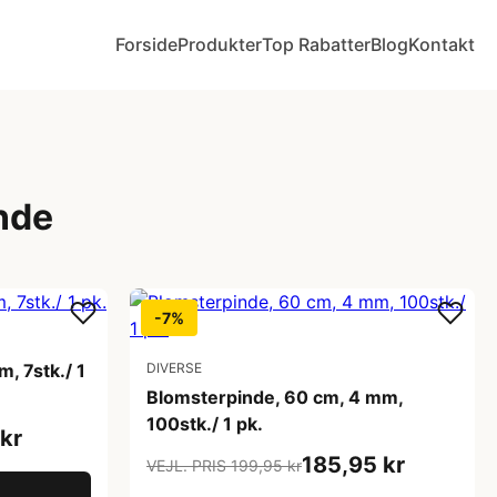
Forside
Produkter
Top Rabatter
Blog
Kontakt
nde
-7%
m, 7stk./ 1
DIVERSE
Blomsterpinde, 60 cm, 4 mm,
100stk./ 1 pk.
kr
185,95 kr
VEJL. PRIS 199,95 kr