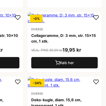
-0%
DIVERSE
str. 10x10
Collageramme, D: 3 mm, str. 15x15
cm, 1 stk.
kr
19,95 kr
VEJL. PRIS 20,00 kr
Køb her
-34%
DIVERSE
m,
Deko-kugle, diam. 15,6 cm,
transparent, 1 stk.