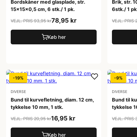
Bordskåner med glasplade, str.
Brik, str.
15x15x0,5 cm, 6 stk./ 1 pk.
6stk./ 1 pk
78,95 kr
VEJL. PRIS 93,95 kr
VEJL. PRIS 
Køb her
-19%
-9%
DIVERSE
DIVERSE
Bund til kurvefletning, diam. 12 cm,
Bund til k
tykkelse 10 mm, 1 stk.
tykkelse 1
16,95 kr
VEJL. PRIS 20,95 kr
VEJL. PRIS 
Køb her