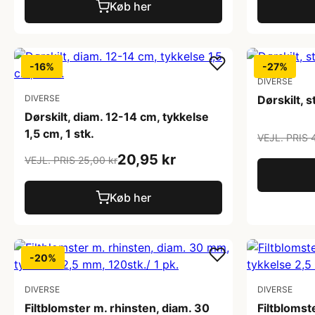
Køb her
-16%
-27%
DIVERSE
DIVERSE
Dørskilt, s
Dørskilt, diam. 12-14 cm, tykkelse
1,5 cm, 1 stk.
VEJL. PRIS 
20,95 kr
VEJL. PRIS 25,00 kr
Køb her
-20%
DIVERSE
DIVERSE
Filtblomster m. rhinsten, diam. 30
Filtblomst