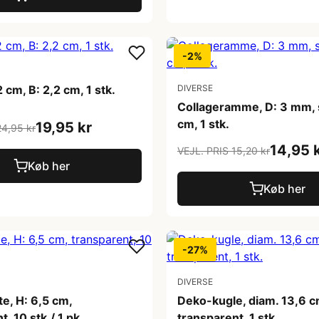
-2%
2 cm, B: 2,2 cm, 1 stk.
DIVERSE
Collageramme, D: 3 mm, 
cm, 1 stk.
19,95 kr
24,95 kr
14,95 
VEJL. PRIS 15,20 kr
Køb her
Køb her
-27%
DIVERSE
e, H: 6,5 cm,
Deko-kugle, diam. 13,6 c
, 10 stk./ 1 pk.
transparent, 1 stk.