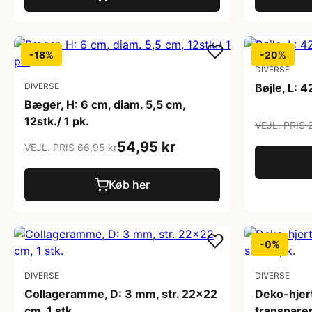
-18%
-20%
DIVERSE
DIVERSE
Bøjle, L: 4
Bæger, H: 6 cm, diam. 5,5 cm,
12stk./ 1 pk.
VEJL. PRIS 
54,95 kr
VEJL. PRIS 66,95 kr
Køb her
-0%
DIVERSE
DIVERSE
Collageramme, D: 3 mm, str. 22x22
Deko-hjert
cm, 1 stk.
transparent