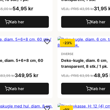
54,95 kr
31,95 
55,00 kr
VEJL. PRIS 43,95 kr
Køb her
Køb her
-23%
DIVERSE
e, diam. 5+6+8 cm, 60
Deko-kugle, diam. 6 cm,
transparent, 8 stk./ 1 pk.
349,95 kr
48,95 
383,95 kr
VEJL. PRIS 63,95 kr
Køb her
Køb her
-0%