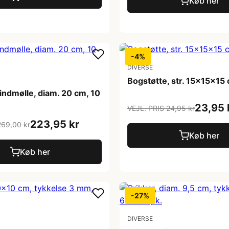
Køb her
-4%
DIVERSE
Bogstøtte, str. 15x15x15 
ndmølle, diam. 20 cm, 10
23,95 
VEJL. PRIS 24,95 kr
223,95 kr
269,00 kr
Køb her
Køb her
-27%
DIVERSE