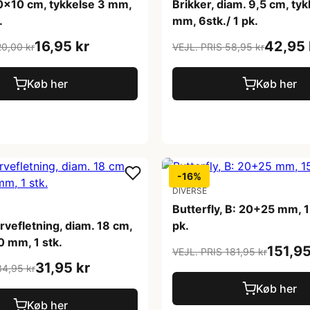
 10x10 cm, tykkelse 3 mm,
Brikker, diam. 9,5 cm, tyk
.
mm, 6stk./ 1 pk.
16,95 kr
42,95 
20,00 kr
VEJL. PRIS 58,95 kr
Køb her
Køb her
-16%
DIVERSE
Butterfly, B: 20+25 mm, 1
urvefletning, diam. 18 cm,
pk.
0 mm, 1 stk.
151,95
VEJL. PRIS 181,95 kr
31,95 kr
34,95 kr
Køb her
Køb her