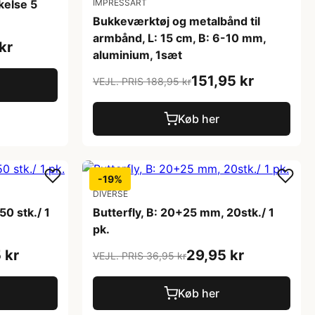
kelse 5
IMPRESSART
Bukkeværktøj og metalbånd til
armbånd, L: 15 cm, B: 6-10 mm,
kr
aluminium, 1sæt
151,95 kr
VEJL. PRIS 188,95 kr
Køb her
-19%
DIVERSE
50 stk./ 1
Butterfly, B: 20+25 mm, 20stk./ 1
pk.
 kr
29,95 kr
VEJL. PRIS 36,95 kr
Køb her