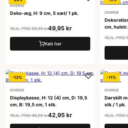
DIVERSE
Deko-æg, H: 9 cm, 5 sæt/ 1 pk.
DIVERSE
Dekoratio
cm, hulstr.
49,95 kr
VEJL. PRIS 68,95 kr
VEJL. PRIS 
Køb her
-12%
-11%
DIVERSE
DIVERSE
Displaykasse, H: 12 (4) cm, D: 19,5
Dørskilt m
cm, B: 19,5 cm, 1 stk.
stk./ 1 pk.
42,95 kr
VEJL. PRIS 48,95 kr
VEJL. PRIS 