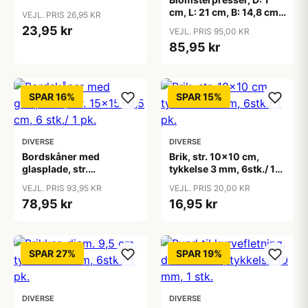
cm, L: 21 cm, B: 14,8 cm,
VEJL. PRIS 26,95 KR
1 stk.
23,95 kr
VEJL. PRIS 95,00 KR
85,95 kr
SPAR 16%
SPAR 15%
DIVERSE
DIVERSE
Bordskåner med
Brik, str. 10x10 cm,
glasplade, str.
tykkelse 3 mm, 6stk./ 1
15x15x0,5 cm, 6 stk./ 1
pk.
VEJL. PRIS 93,95 KR
VEJL. PRIS 20,00 KR
pk.
78,95 kr
16,95 kr
SPAR 27%
SPAR 19%
DIVERSE
DIVERSE