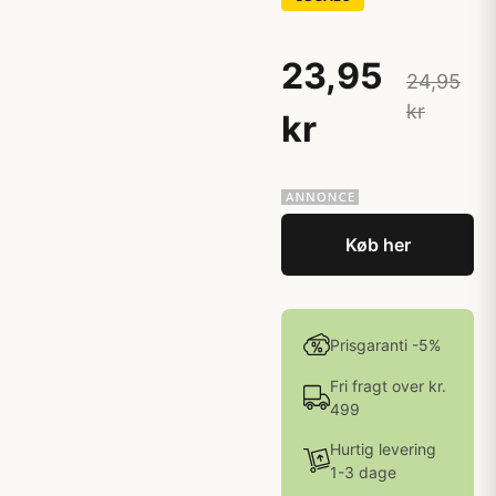
23,95
24,95
kr
kr
Køb her
Prisgaranti -5%
Fri fragt over kr.
499
Hurtig levering
1-3 dage