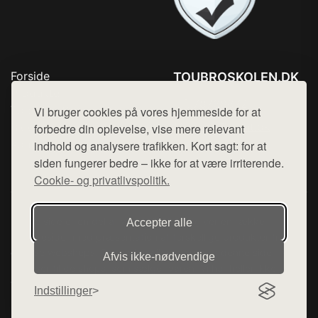
Forside
TOUBROSKOLEN.DK
Produkter
Tlf. 78768672
Top Rabatter
Vi bruger cookies på vores hjemmeside for at
Mail:
hej@want.dk
Blog
forbedre din oplevelse, vise mere relevant
Kontakt
indhold og analysere trafikken. Kort sagt: for at
Cookie- og privatlivspolitik
siden fungerer bedre – ikke for at være irriterende.
Cookie- og privatlivspolitik.
Denne side er en del af want.dk, der udgiver en række
Accepter alle
hjemmesider med præsentation af forskellige produkter fra
diverse webshops. Der sælges ikke varer fra denne side - vi
Afvis ikke‑nødvendige
henviser til de shops, som sælger varen. Vi har heller ikke
varerne på lager.
Indstillinger
© 2026 toubroskolen.dk. Alle rettigheder forbeholdes.