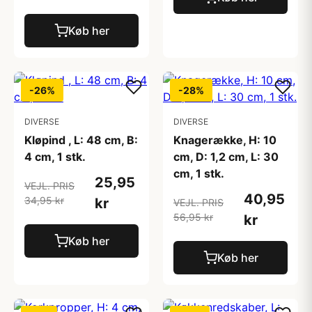
Køb her
-26%
-28%
DIVERSE
DIVERSE
Kløpind , L: 48 cm, B:
Knagerække, H: 10
4 cm, 1 stk.
cm, D: 1,2 cm, L: 30
cm, 1 stk.
25,95
VEJL. PRIS
40,95
34,95 kr
kr
VEJL. PRIS
56,95 kr
kr
Køb her
Køb her