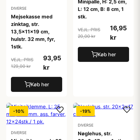
Minipalle, H: 2,5 cm,
DIVERSE
L: 12 cm, B: 8 cm, 1
Mejsekasse med
stk.
zinktag, str.
16,95
VEJL. PRIS
13,5x11x19 cm,
20,00 kr
kr
hulstr. 32 mm, fyr,
1stk.
Køb her
93,95
VEJL. PRIS
129,00 kr
kr
Køb her
-10%
-19%
DIVERSE
DIVERSE
Nøglehus, str.