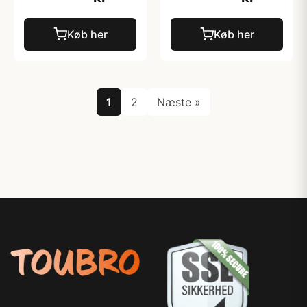
Køb her
Køb her
1
2
Næste »