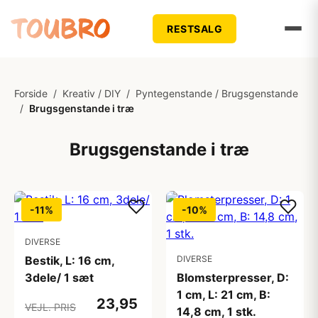
RESTSALG
Forside
/
Kreativ / DIY
/
Pyntegenstande / Brugsgenstande
/
Brugsgenstande i træ
Brugsgenstande i træ
-11%
-10%
DIVERSE
Bestik, L: 16 cm,
DIVERSE
3dele/ 1 sæt
Blomsterpresser, D:
1 cm, L: 21 cm, B:
23,95
VEJL. PRIS
14,8 cm, 1 stk.