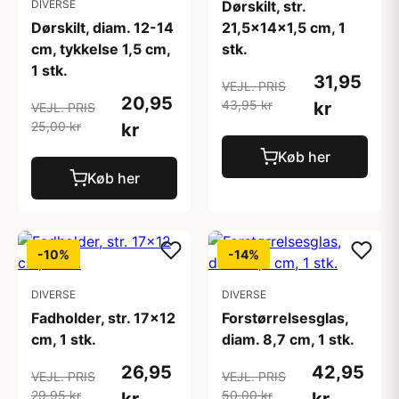
DIVERSE
Dørskilt, str.
Dørskilt, diam. 12-14
21,5x14x1,5 cm, 1
cm, tykkelse 1,5 cm,
stk.
1 stk.
31,95
VEJL. PRIS
20,95
43,95 kr
kr
VEJL. PRIS
25,00 kr
kr
Køb her
Køb her
-10%
-14%
DIVERSE
DIVERSE
Fadholder, str. 17x12
Forstørrelsesglas,
cm, 1 stk.
diam. 8,7 cm, 1 stk.
26,95
42,95
VEJL. PRIS
VEJL. PRIS
29,95 kr
50,00 kr