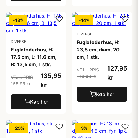
-13%
-14%
DIVERSE
DIVERSE
Fuglefoderhus, H:
Fuglefoderhus, H:
23,5 cm, diam. 20
17.5 cm, L: 11.6 cm,
cm, 1 stk.
B: 13,5 cm, 1 stk.
127,95
VEJL. PRIS
135,95
149,00 kr
kr
VEJL. PRIS
155,95 kr
kr
Køb her
Køb her
-29%
-9%