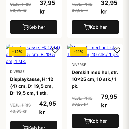
37,95
32,95
VEJL. PRIS
VEJL. PRIS
38,00 kr
36,95 kr
kr
kr
Køb her
Køb her
-12%
-11%
DIVERSE
DIVERSE
Dørskilt med hul, str.
Displaykasse, H: 12
10x25 cm, 10 stk./ 1
(4) cm, D: 19,5 cm,
pk.
B: 19,5 cm, 1 stk.
79,95
VEJL. PRIS
42,95
90,25 kr
kr
VEJL. PRIS
48,95 kr
kr
Køb her
Køb her