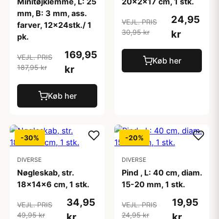
Minitøjklemme, L: 25
20x2x17 cm, 1 stk.
mm, B: 3 mm, ass.
24,95
VEJL. PRIS
farver, 12x24stk./ 1
30,95 kr
kr
pk.
169,95
VEJL. PRIS
Køb her
187,95 kr
kr
Køb her
-30%
-20%
DIVERSE
DIVERSE
Nøgleskab, str.
Pind , L: 40 cm, diam.
18x14x6 cm, 1 stk.
15-20 mm, 1 stk.
34,95
19,95
VEJL. PRIS
VEJL. PRIS
49,95 kr
24,95 kr
kr
kr