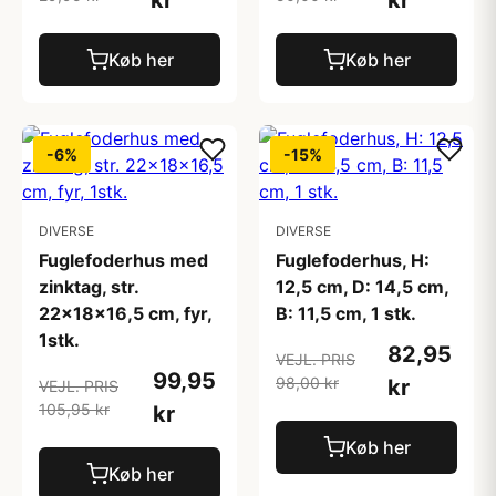
kr
kr
Køb her
Køb her
-6%
-15%
DIVERSE
DIVERSE
Fuglefoderhus med
Fuglefoderhus, H:
zinktag, str.
12,5 cm, D: 14,5 cm,
22x18x16,5 cm, fyr,
B: 11,5 cm, 1 stk.
1stk.
82,95
VEJL. PRIS
99,95
98,00 kr
kr
VEJL. PRIS
105,95 kr
kr
Køb her
Køb her