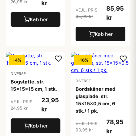
26,95 kr
kr
85,95
VEJL. PRIS
95,00 kr
kr
Køb her
Køb her
-4%
-16%
DIVERSE
Bogstøtte, str.
DIVERSE
15x15x15 cm, 1 stk.
Bordskåner med
glasplade, str.
23,95
VEJL. PRIS
15x15x0,5 cm, 6
24,95 kr
kr
stk./ 1 pk.
78,95
VEJL. PRIS
Køb her
93,95 kr
kr