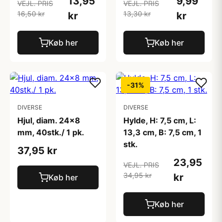
13,95
9,99
VEJL. PRIS
VEJL. PRIS
16,50 kr
13,30 kr
kr
kr
Køb her
Køb her
-31%
DIVERSE
DIVERSE
Hjul, diam. 24x8
Hylde, H: 7,5 cm, L:
mm, 40stk./ 1 pk.
13,3 cm, B: 7,5 cm, 1
stk.
37,95 kr
23,95
VEJL. PRIS
34,95 kr
kr
Køb her
Køb her