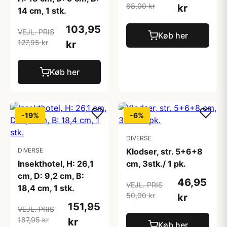
68,00 kr
kr
14 cm, 1 stk.
103,95
VEJL. PRIS
Køb her
127,95 kr
kr
Køb her
-19%
-6%
DIVERSE
DIVERSE
Klodser, str. 5+6+8
Insekthotel, H: 26,1
cm, 3stk./ 1 pk.
cm, D: 9,2 cm, B:
46,95
VEJL. PRIS
18,4 cm, 1 stk.
50,00 kr
kr
151,95
VEJL. PRIS
187,95 kr
kr
Køb her