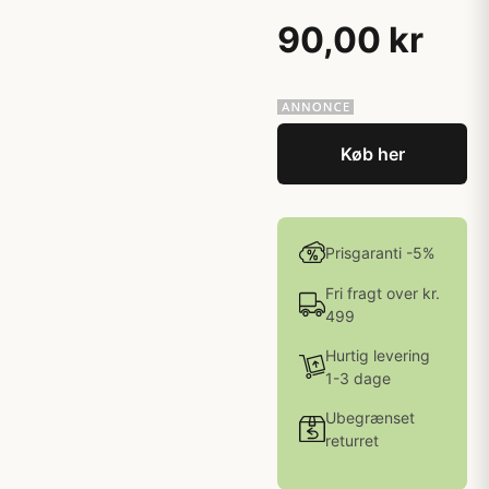
90,00 kr
Køb her
Prisgaranti -5%
Fri fragt over kr.
499
Hurtig levering
1-3 dage
Ubegrænset
returret