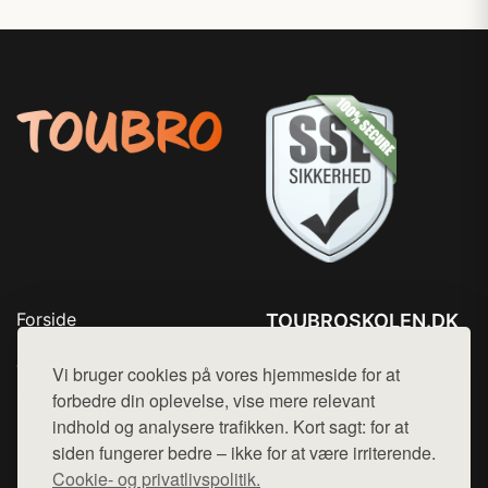
Forside
TOUBROSKOLEN.DK
Produkter
Tlf. 78768672
Top Rabatter
Vi bruger cookies på vores hjemmeside for at
Mail:
hej@want.dk
Blog
forbedre din oplevelse, vise mere relevant
Kontakt
indhold og analysere trafikken. Kort sagt: for at
Cookie- og privatlivspolitik
siden fungerer bedre – ikke for at være irriterende.
Cookie- og privatlivspolitik.