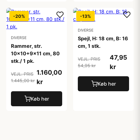
-20%
-13%
DIVERSE
DIVERSE
Spejl, H: 18 cm, B: 16
Rammer, str.
cm, 1 stk.
10x10+9x11 cm, 80
47,95
VEJL. PRIS
stk./ 1 pk.
54,95 kr
kr
1.160,00
VEJL. PRIS
1.445,00 kr
kr
Køb her
Køb her