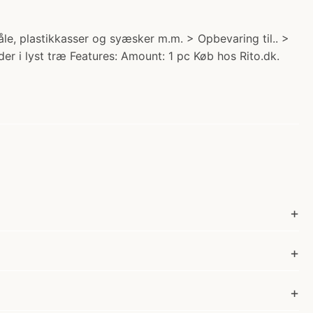
åle, plastikkasser og syæsker m.m. > Opbevaring til.. >
der i lyst træ Features: Amount: 1 pc Køb hos Rito.dk.