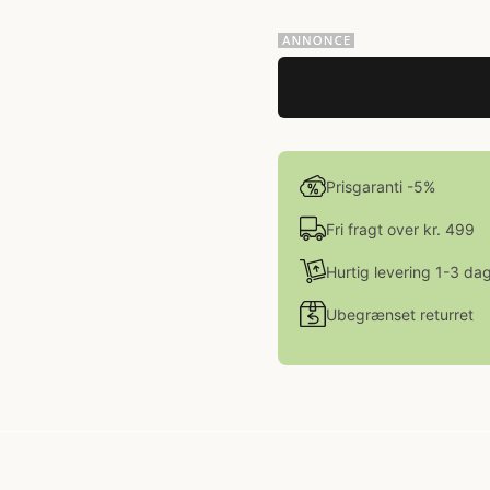
Prisgaranti -5%
Fri fragt over kr. 499
Hurtig levering 1-3 da
Ubegrænset returret