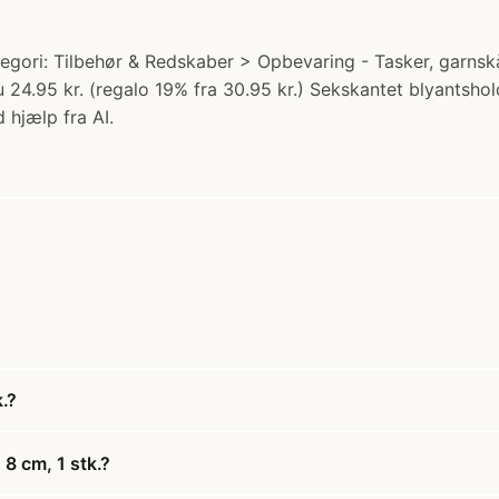
ategori: Tilbehør & Redskaber > Opbevaring - Tasker, garnsk
u 24.95 kr. (regalo 19% fra 30.95 kr.) Sekskantet blyantshol
 hjælp fra AI.
.?
8 cm, 1 stk.?