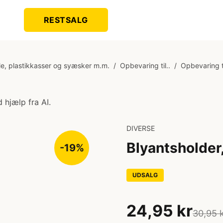
RESTSALG
le, plastikkasser og syæsker m.m.
/
Opbevaring til..
/
Opbevaring t
 hjælp fra AI.
DIVERSE
Blyantsholder,
-19%
UDSALG
24,95 kr
30,95 