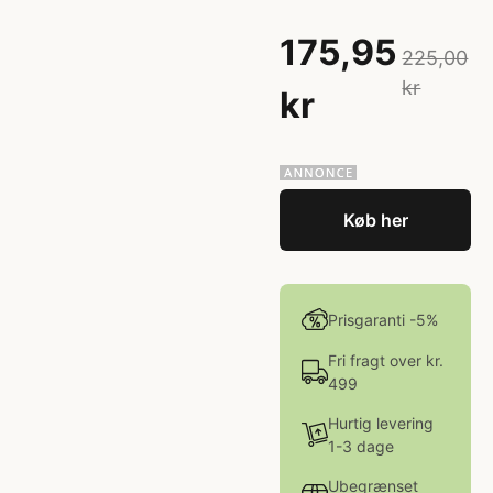
175,95
225,00
kr
kr
Køb her
Prisgaranti -5%
Fri fragt over kr.
499
Hurtig levering
1-3 dage
Ubegrænset