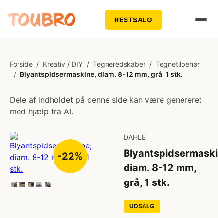
RESTSALG
Forside
/
Kreativ / DIY
/
Tegneredskaber
/
Tegnetilbehør
/
Blyantspidsermaskine, diam. 8-12 mm, grå, 1 stk.
Dele af indholdet på denne side kan være genereret
med hjælp fra AI.
DAHLE
Blyantspidsermaski
-22%
diam. 8-12 mm,
grå, 1 stk.
UDSALG