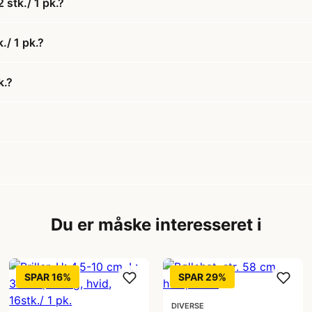
 stk./ 1 pk.?
./ 1 pk.?
k.?
Du er måske interesseret i
SPAR 16%
SPAR 29%
DIVERSE