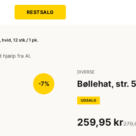
RESTSALG
 hvid, 12 stk./ 1 pk.
 hjælp fra AI.
DIVERSE
Bøllehat, str. 
-7%
UDSALG
259,95 kr
279,