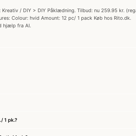
ori: Kreativ / DIY > DIY Påklædning. Tilbud: nu 259.95 kr. (r
res: Colour: hvid Amount: 12 pc/ 1 pack Køb hos Rito.dk.
 hjælp fra AI.
/ 1 pk.?