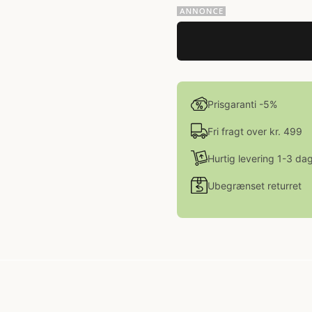
Prisgaranti -5%
Fri fragt over kr. 499
Hurtig levering 1-3 da
Ubegrænset returret