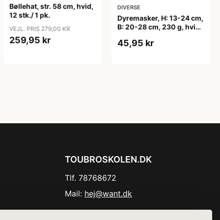
Bøllehat, str. 58 cm, hvid,
DIVERSE
12 stk./ 1 pk.
Dyremasker, H: 13-24 cm,
B: 20-28 cm, 230 g, hvid,
VEJL. PRIS 279,00 KR
16 stk./ 1 pk.
259,95 kr
45,95 kr
TOUBROSKOLEN.DK
Tlf. 78768672
Mail:
hej@want.dk
Cookie- og privatlivspolitik