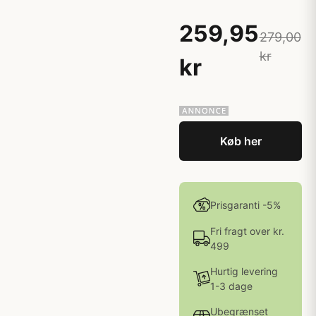
259,95
279,00
kr
kr
Køb her
Prisgaranti -5%
Fri fragt over kr.
499
Hurtig levering
1-3 dage
Ubegrænset