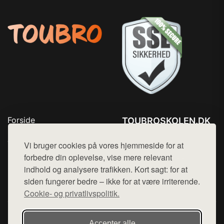
Forside
TOUBROSKOLEN.DK
Produkter
Tlf. 78768672
Top Rabatter
Vi bruger cookies på vores hjemmeside for at
Mail:
hej@want.dk
Blog
forbedre din oplevelse, vise mere relevant
Kontakt
indhold og analysere trafikken. Kort sagt: for at
Cookie- og privatlivspolitik
siden fungerer bedre – ikke for at være irriterende.
Cookie- og privatlivspolitik.
Denne side er en del af want.dk, der udgiver en række
Accepter alle