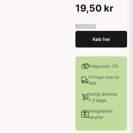
19,50 kr
Køb her
Prisgaranti -5%
Fri fragt over kr.
499
Hurtig levering
1-3 dage
Ubegrænset
returret