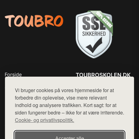
Forside
TOUBROSKOLEN.DK
Produkter
Tlf. 78768672
Top Rabatter
Vi bruger cookies på vores hjemmeside for at
Mail:
hej@want.dk
Blog
forbedre din oplevelse, vise mere relevant
Kontakt
indhold og analysere trafikken. Kort sagt: for at
Cookie- og privatlivspolitik
siden fungerer bedre – ikke for at være irriterende.
Cookie- og privatlivspolitik.
Denne side er en del af want.dk, der udgiver en række
Accepter alle