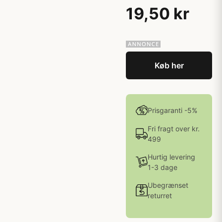
19,50 kr
Køb her
Prisgaranti -5%
Fri fragt over kr.
499
Hurtig levering
1-3 dage
Ubegrænset
returret