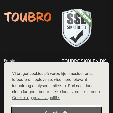
Forside
TOUBROSKOLEN.DK
Produkter
Tlf. 78768672
Top Rabatter
Vi bruger cookies på vores hjemmeside for at
Mail:
hej@want.dk
Blog
forbedre din oplevelse, vise mere relevant
Kontakt
indhold og analysere trafikken. Kort sagt: for at
Cookie- og privatlivspolitik
siden fungerer bedre – ikke for at være irriterende.
Cookie- og privatlivspolitik.
Denne side er en del af want.dk, der udgiver en række
Accepter alle