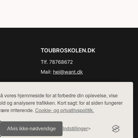
TOUBROSKOLEN.DK
Tlf. 78768672
Mail:
hej@want.dk
Cookie- og privatlivspolitik
å vores hjemmeside for at forbedre din oplevelse, vise
ld og analysere trafikken. Kort sagt: for at siden fungerer
være irriterende.
Cookie- og privatlivspolitik.
r sælges ikke varer fra denne side - vi henviser til de shops,
Afvis ikke‑nødvendige
Indstillinger