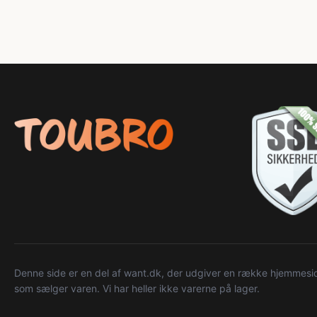
Denne side er en del af want.dk, der udgiver en række hjemmeside
som sælger varen. Vi har heller ikke varerne på lager.