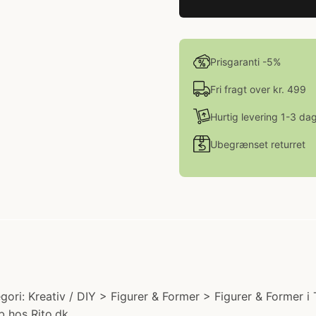
Prisgaranti -5%
Fri fragt over kr. 499
Hurtig levering 1-3 da
Ubegrænset returret
egori: Kreativ / DIY > Figurer & Former > Figurer & Former 
b hos Rito.dk.