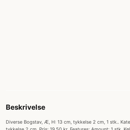
Beskrivelse
Diverse Bogstav, Æ, H: 13 cm, tykkelse 2 cm, 1 stk.. Kat
tykkelse 2 cm. Pris: 19.50 kr. Features: Amount: 1 stk. Kø