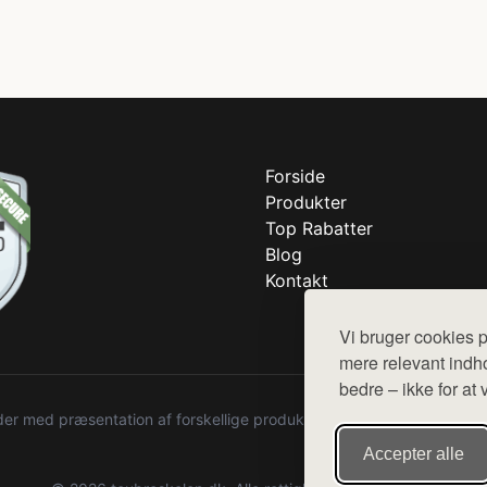
Forside
Produkter
Top Rabatter
Blog
Kontakt
Vi bruger cookies p
mere relevant indho
bedre – ikke for at 
r med præsentation af forskellige produkter fra diverse webshops. De
Accepter alle