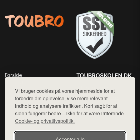
Forside
TOUBROSKOLEN.DK
Produkter
Tlf. 78768672
Top Rabatter
Vi bruger cookies på vores hjemmeside for at
Mail:
hej@want.dk
Blog
forbedre din oplevelse, vise mere relevant
Kontakt
indhold og analysere trafikken. Kort sagt: for at
Cookie- og privatlivspolitik
siden fungerer bedre – ikke for at være irriterende.
Cookie- og privatlivspolitik.
Denne side er en del af want.dk, der udgiver en række
Accepter alle