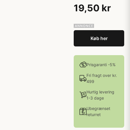
19,50 kr
Køb her
Prisgaranti -5%
Fri fragt over kr.
499
Hurtig levering
1-3 dage
Ubegrænset
returret