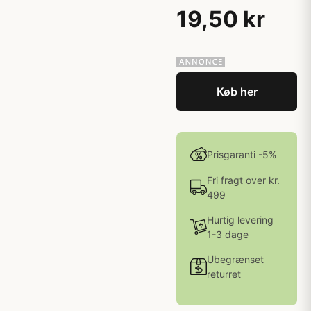
19,50 kr
Køb her
Prisgaranti -5%
Fri fragt over kr.
499
Hurtig levering
1-3 dage
Ubegrænset
returret