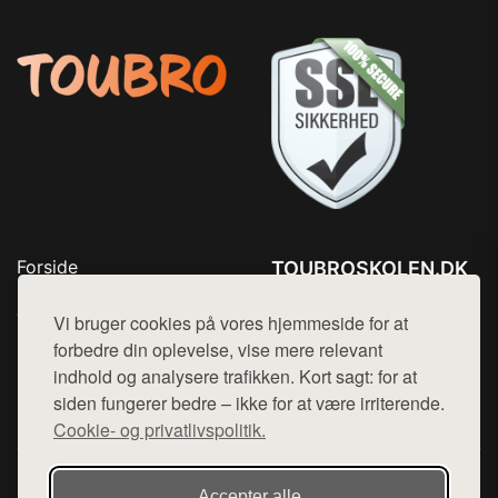
Forside
TOUBROSKOLEN.DK
Produkter
Tlf. 78768672
Top Rabatter
Vi bruger cookies på vores hjemmeside for at
Mail:
hej@want.dk
Blog
forbedre din oplevelse, vise mere relevant
Kontakt
indhold og analysere trafikken. Kort sagt: for at
Cookie- og privatlivspolitik
siden fungerer bedre – ikke for at være irriterende.
Cookie- og privatlivspolitik.
Denne side er en del af want.dk, der udgiver en række
Accepter alle