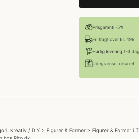
Prisgaranti -5%
Fri fragt over kr. 499
Hurtig levering 1-3 da
Ubegrænset returret
egori: Kreativ / DIY > Figurer & Former > Figurer & Former i
b hos Rito.dk.