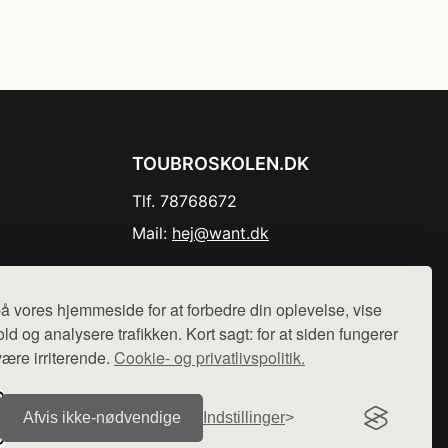
TOUBROSKOLEN.DK
Tlf. 78768672
Mail:
hej@want.dk
Cookie- og privatlivspolitik
å vores hjemmeside for at forbedre din oplevelse, vise
ld og analysere trafikken. Kort sagt: for at siden fungerer
være irriterende.
Cookie- og privatlivspolitik.
r sælges ikke varer fra denne side - vi henviser til de shops,
Afvis ikke‑nødvendige
Indstillinger