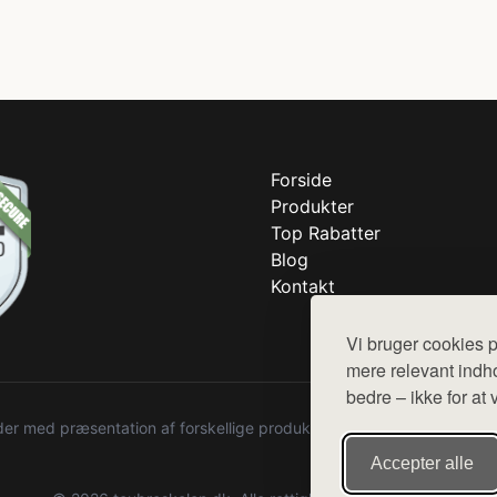
Forside
Produkter
Top Rabatter
Blog
Kontakt
Vi bruger cookies p
mere relevant indho
bedre – ikke for at 
r med præsentation af forskellige produkter fra diverse webshops. De
Accepter alle