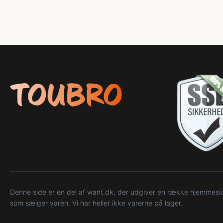
Denne side er en del af want.dk, der udgiver en række hjemmeside
som sælger varen. Vi har heller ikke varerne på lager.