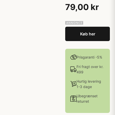
79,00 kr
Køb her
Prisgaranti -5%
Fri fragt over kr.
499
Hurtig levering
1-3 dage
Ubegrænset
returret