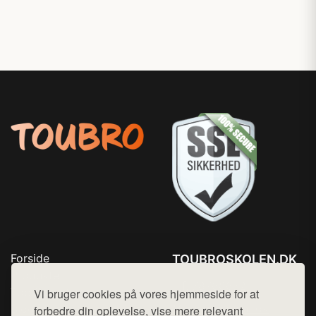
Forside
TOUBROSKOLEN.DK
Produkter
Tlf. 78768672
Top Rabatter
Vi bruger cookies på vores hjemmeside for at
Mail:
hej@want.dk
Blog
forbedre din oplevelse, vise mere relevant