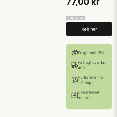
77,00 kr
Køb her
Prisgaranti -5%
Fri fragt over kr.
499
Hurtig levering
1-3 dage
Ubegrænset
returret