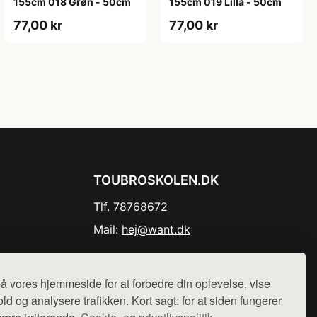
155cm 018 Grøn - 50cm
155cm 019 Lilla - 50cm
77,00 kr
77,00 kr
TOUBROSKOLEN.DK
Tlf. 78768672
Mail:
hej@want.dk
Cookie- og privatlivspolitik
å vores hjemmeside for at forbedre din oplevelse, vise
ld og analysere trafikken. Kort sagt: for at siden fungerer