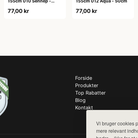
155cm 010 Sennep -
155cm 012 Aqua - 50cm
50cm
77,00 kr
77,00 kr
Forside
Produkter
Top Rabatter
Blog
Kontakt
Vi bruger cookies p
mere relevant indho