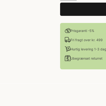
Prisgaranti -5%
Fri fragt over kr. 499
Hurtig levering 1-3 da
Ubegrænset returret