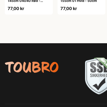
145cm 04040 Rød -
155cm 01 Hvid - 50cm
50cm
77,00 kr
77,00 kr