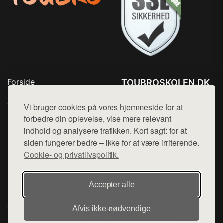
Forside
TOUBROSKOLEN.DK
Produkter
Tlf. 78768672
Top Rabatter
Vi bruger cookies på vores hjemmeside for at
Mail:
hej@want.dk
Blog
forbedre din oplevelse, vise mere relevant
Kontakt
indhold og analysere trafikken. Kort sagt: for at
Cookie- og privatlivspolitik
siden fungerer bedre – ikke for at være irriterende.
Cookie- og privatlivspolitik.
Denne side er en del af want.dk, der udgiver en række
Accepter alle
hjemmesider med præsentation af forskellige produkter fra
diverse webshops. Der sælges ikke varer fra denne side - vi
Afvis ikke‑nødvendige
henviser til de shops, som sælger varen. Vi har heller ikke