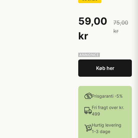
59,00
75,00
kr
kr
Køb her
Prisgaranti -5%
Fri fragt over kr.
499
Hurtig levering
1-3 dage