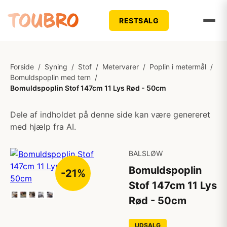
RESTSALG
Forside
/
Syning
/
Stof
/
Metervarer
/
Poplin i metermål
/
Bomuldspoplin med tern
/
Bomuldspoplin Stof 147cm 11 Lys Rød - 50cm
Dele af indholdet på denne side kan være genereret
med hjælp fra AI.
BALSLØW
Bomuldspoplin
-21%
Stof 147cm 11 Lys
Rød - 50cm
UDSALG