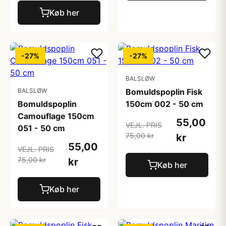
Køb her
-27%
-27%
BALSLØW
BALSLØW
Bomuldspoplin Fisk
Bomuldspoplin
150cm 002 - 50 cm
Camouflage 150cm
55,00
VEJL. PRIS
051 - 50 cm
75,00 kr
kr
55,00
VEJL. PRIS
75,00 kr
kr
Køb her
Køb her