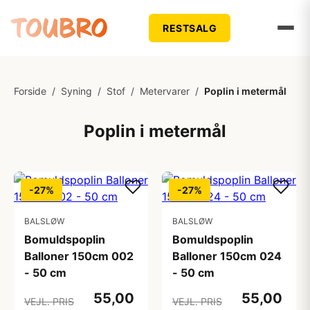
RESTSALG
Forside
/
Syning
/
Stof
/
Metervarer
/
Poplin i metermål
Poplin i metermål
-27%
-27%
BALSLØW
BALSLØW
Bomuldspoplin
Bomuldspoplin
Balloner 150cm 002
Balloner 150cm 024
- 50 cm
- 50 cm
55,00
55,00
VEJL. PRIS
VEJL. PRIS