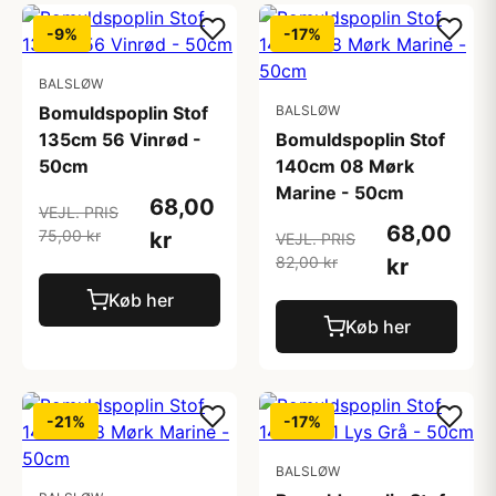
-9%
-17%
BALSLØW
Bomuldspoplin Stof
BALSLØW
135cm 56 Vinrød -
Bomuldspoplin Stof
50cm
140cm 08 Mørk
Marine - 50cm
68,00
VEJL. PRIS
68,00
75,00 kr
kr
VEJL. PRIS
82,00 kr
kr
Køb her
Køb her
-21%
-17%
BALSLØW