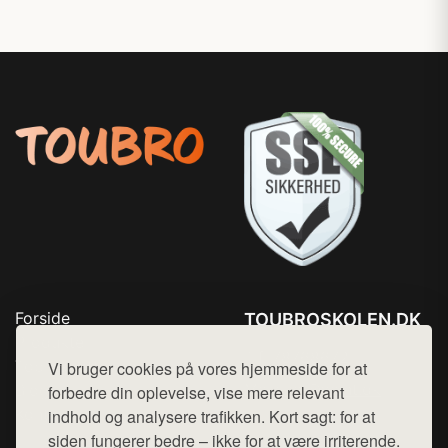
Forside
TOUBROSKOLEN.DK
Produkter
Tlf. 78768672
Top Rabatter
Vi bruger cookies på vores hjemmeside for at
Mail:
hej@want.dk
Blog
forbedre din oplevelse, vise mere relevant
Kontakt
indhold og analysere trafikken. Kort sagt: for at
Cookie- og privatlivspolitik
siden fungerer bedre – ikke for at være irriterende.