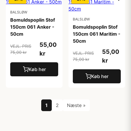
BALSLØW
Bomuldspoplin Stof
BALSLØW
150cm 061 Anker -
Bomuldspoplin Stof
50cm
150cm 061 Maritim -
50cm
55,00
VEJL. PRIS
55,00
75,00 kr
kr
VEJL. PRIS
75,00 kr
kr
Køb her
Køb her
1
2
Næste »