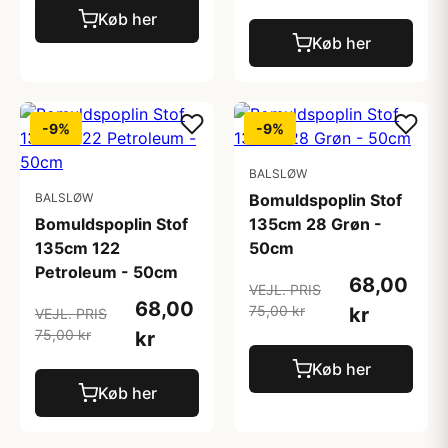
Køb her
Køb her
-9%
-9%
BALSLØW
BALSLØW
Bomuldspoplin Stof
Bomuldspoplin Stof
135cm 28 Grøn -
135cm 122
50cm
Petroleum - 50cm
68,00
VEJL. PRIS
68,00
75,00 kr
kr
VEJL. PRIS
75,00 kr
kr
Køb her
Køb her