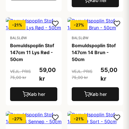
Køb her
-21%
-27%
BALSLØW
BALSLØW
Bomuldspoplin Stof
Bomuldspoplin Stof
147cm 11 Lys Rød -
147cm 14 Brun -
50cm
50cm
59,00
55,00
VEJL. PRIS
VEJL. PRIS
75,00 kr
75,00 kr
kr
kr
Køb her
Køb her
-27%
-21%