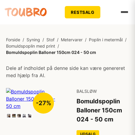
RESTSALG
Forside
/
Syning
/
Stof
/
Metervarer
/
Poplin i metermål
/
Bomuldspoplin med print
/
Bomuldspoplin Balloner 150cm 024 - 50 cm
Dele af indholdet på denne side kan være genereret
med hjælp fra AI.
BALSLØW
Bomuldspoplin
-27%
Balloner 150cm
024 - 50 cm
UDSALG