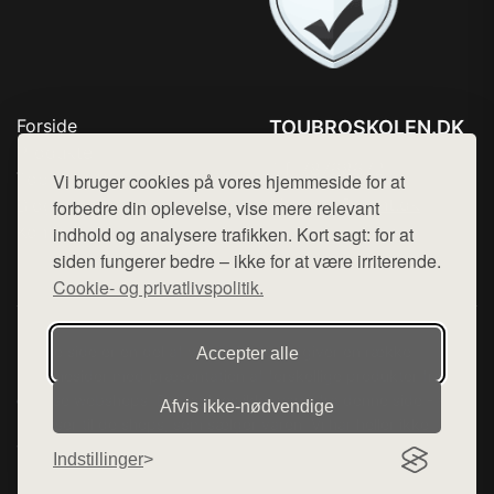
Forside
TOUBROSKOLEN.DK
Produkter
Tlf. 78768672
Top Rabatter
Vi bruger cookies på vores hjemmeside for at
Mail:
hej@want.dk
Blog
forbedre din oplevelse, vise mere relevant
Kontakt
indhold og analysere trafikken. Kort sagt: for at
Cookie- og privatlivspolitik
siden fungerer bedre – ikke for at være irriterende.
Cookie- og privatlivspolitik.
Denne side er en del af want.dk, der udgiver en række
Accepter alle
hjemmesider med præsentation af forskellige produkter fra
diverse webshops. Der sælges ikke varer fra denne side - vi
Afvis ikke‑nødvendige
henviser til de shops, som sælger varen. Vi har heller ikke
varerne på lager.
Indstillinger