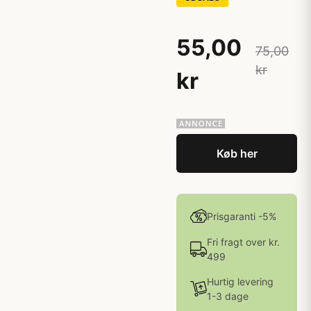
55,00
75,00
kr
kr
Køb her
Prisgaranti -5%
Fri fragt over kr.
499
Hurtig levering
1-3 dage