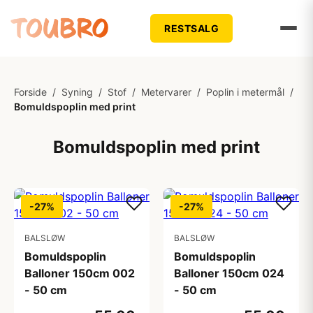
RESTSALG
Forside
/
Syning
/
Stof
/
Metervarer
/
Poplin i metermål
/
Bomuldspoplin med print
Bomuldspoplin med print
-27%
-27%
BALSLØW
BALSLØW
Bomuldspoplin
Bomuldspoplin
Balloner 150cm 002
Balloner 150cm 024
- 50 cm
- 50 cm