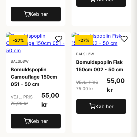
Køb her
-27%
-27%
BALSLØW
BALSLØW
Bomuldspoplin Fisk
Bomuldspoplin
150cm 002 - 50 cm
Camouflage 150cm
55,00
VEJL. PRIS
051 - 50 cm
75,00 kr
kr
55,00
VEJL. PRIS
75,00 kr
kr
Køb her
Køb her