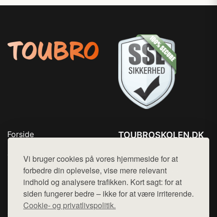
Forside
TOUBROSKOLEN.DK
Produkter
Tlf. 78768672
Top Rabatter
Vi bruger cookies på vores hjemmeside for at
Mail:
hej@want.dk
Blog
forbedre din oplevelse, vise mere relevant
Kontakt
indhold og analysere trafikken. Kort sagt: for at
Cookie- og privatlivspolitik
siden fungerer bedre – ikke for at være irriterende.
Cookie- og privatlivspolitik.