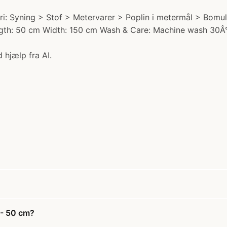
: Syning > Stof > Metervarer > Poplin i metermål > Bomulds
ength: 50 cm Width: 150 cm Wash & Care: Machine wash 30Â
 hjælp fra AI.
 - 50 cm?