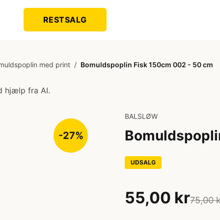
RESTSALG
muldspoplin med print
/
Bomuldspoplin Fisk 150cm 002 - 50 cm
 hjælp fra AI.
BALSLØW
Bomuldspopli
-27%
UDSALG
55,00 kr
75,00 