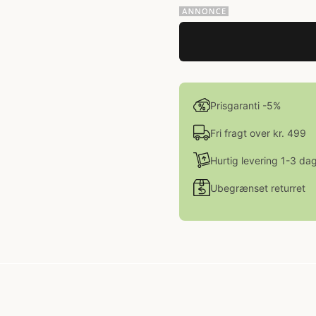
Prisgaranti -5%
Fri fragt over kr. 499
Hurtig levering 1-3 da
Ubegrænset returret