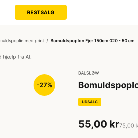
RESTSALG
muldspoplin med print
/
Bomuldspoplon Fjer 150cm 020 - 50 cm
 hjælp fra AI.
BALSLØW
Bomuldspoplo
-27%
UDSALG
55,00 kr
75,00 