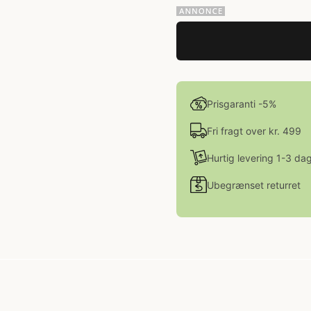
Prisgaranti -5%
Fri fragt over kr. 499
Hurtig levering 1-3 da
Ubegrænset returret